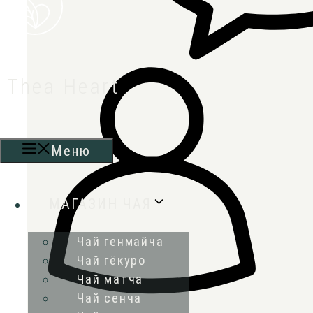
Thea Heart
Меню
МАГАЗИН ЧАЯ
Чай генмайча
Чай гёкуро
Чай матча
Чай сенча