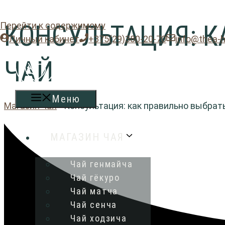
Перейти к содержимому
КОНСУЛЬТАЦИЯ: К
Личный кабинет
+375(29)380-20-70
info@thea-
ЧАЙ
Меню
Магазин чая
•
Консультация: как правильно выбрат
МАГАЗИН ЧАЯ
Чай генмайча
Чай гёкуро
Чай матча
Чай сенча
Чай ходзича