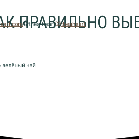
АК ПРАВИЛЬНО ВЫ
heart.com
thea-heart
theaheart
ь зелёный чай